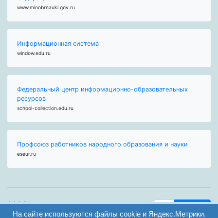
www.minobrnauki.gov.ru
Информационная система
window.edu.ru
Федеральный центр информационно-образовательных
ресурсов
school-collection.edu.ru
Профсоюз работников народного образования и науки
eseur.ru
ООО "Центр
Найти
образования и
На сайте используются файлы cookie и Яндекс.Метрики.
вход